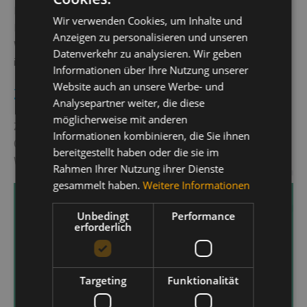
ITALIAN
Einwohner zählende Bevölkerung lebt hauptsächlich von der
Wir verwenden Cookies, um Inhalte und
GERMAN
Landwirtschaft. Ausflugstipp: Besuchen Sie die
Anzeigen zu personalisieren und unseren
Welschellener Alm mit ihrer herrlichen Panoramalage
ENGLISH
Datenverkehr zu analysieren. Wir geben
inmitten der Natur.
Informationen über Ihre Nutzung unserer
Website auch an unsere Werbe- und
Zwischenwasser (1015 m)
Analysepartner weiter, die diese
möglicherweise mit anderen
Zwischenwasser ist das erste Dorf, durch das der Weg ins
Informationen kombinieren, die Sie ihnen
Gadertal führt. Es liegt am Zusammenfluss zweier
bereitgestellt haben oder die sie im
Wasserläufe, also in der Tat "zwischen den Gewässern".
Rahmen Ihrer Nutzung ihrer Dienste
gesammelt haben.
Weitere Informationen
Wellness Hotel
Unbedingt
Performance
erforderlich
Entscheiden Sie sich für ein Wellnesshotel in St.
Vigil in Enneberg, nutzen Sie den Spa-Bereich und
freuen Sie sich auf die Behandlungen, aus denen
Targeting
Funktionalität
Sie nicht nur körperlich, sondern auch mental