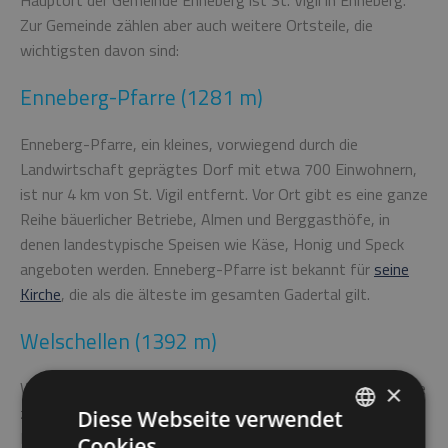
Hauptort der Gemeinde Enneberg ist St. Vigil in Enneberg.
Zur Gemeinde zählen aber auch weitere Ortsteile, die
wichtigsten davon sind:
Enneberg-Pfarre (1281 m)
Enneberg-Pfarre, ein kleines, vorwiegend durch die
Landwirtschaft geprägtes Dorf mit etwa 700 Einwohnern,
ist nur 4 km von St. Vigil entfernt. Vor Ort gibt es eine ganze
Reihe bäuerlicher Betriebe, Almen und Berggasthöfe, in
denen landestypische Speisen wie Käse, Honig und Speck
angeboten werden. Enneberg-Pfarre ist bekannt für
seine
Kirche
, die als die älteste im gesamten Gadertal gilt.
Welschellen (1392 m)
Welschellen, 3 km von Zwischenwasser entfernt, bietet eine
×
zauberhafte Landschaft und ist beliebt aufgrund seiner
Diese Webseite verwendet
Nähe zum Peitlerkofel und zum Würzjoch. Die 500
Cookies.