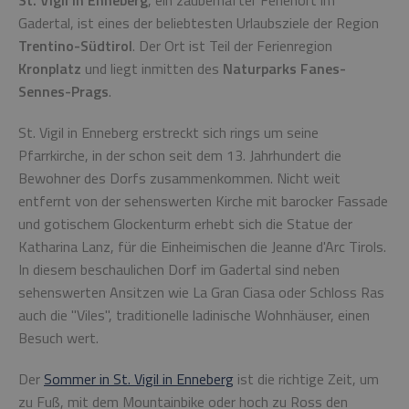
St. Vigil in Enneberg
, ein zauberhafter Ferienort im
Gadertal, ist eines der beliebtesten Urlaubsziele der Region
Trentino-Südtirol
. Der Ort ist Teil der Ferienregion
Kronplatz
und liegt inmitten des
Naturparks Fanes-
Sennes-Prags
.
St. Vigil in Enneberg erstreckt sich rings um seine
Pfarrkirche, in der schon seit dem 13. Jahrhundert die
Bewohner des Dorfs zusammenkommen. Nicht weit
entfernt von der sehenswerten Kirche mit barocker Fassade
und gotischem Glockenturm erhebt sich die Statue der
Katharina Lanz, für die Einheimischen die Jeanne d'Arc Tirols.
In diesem beschaulichen Dorf im Gadertal sind neben
sehenswerten Ansitzen wie La Gran Ciasa oder Schloss Ras
auch die "Viles", traditionelle ladinische Wohnhäuser, einen
Besuch wert.
Der
Sommer in St. Vigil in Enneberg
ist die richtige Zeit, um
zu Fuß, mit dem Mountainbike oder hoch zu Ross den