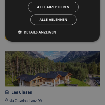
Les-Corceles-Str. 6
ALLE AKZEPTIEREN
39030 ST. VIGIL IN ENNEBERG (BZ)
+39 0474 501550
ALLE ABLEHNEN
residence@craizer.it
DETAILS ANZEIGEN
ZUR WEBSEITE
Les Ciases
via Catarina-Lanz 99