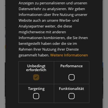
Anzeigen zu personalisieren und unseren
Residence Liondes Chalet
ENGLISH
Datenverkehr zu analysieren. Wir geben
Informationen über Ihre Nutzung unserer
Str. Plan de Corones 21
Website auch an unsere Werbe- und
39030 ST. VIGIL IN ENNEBERG (BZ)
Analysepartner weiter, die diese
+39 0474 646195
möglicherweise mit anderen
info@liondes.it
Informationen kombinieren, die Sie ihnen
bereitgestellt haben oder die sie im
ZUR WEBSEITE
Rahmen Ihrer Nutzung ihrer Dienste
gesammelt haben.
Weitere Informationen
Unbedingt
Performance
erforderlich
Targeting
Funktionalität
Residence Craizer