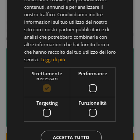
GERMAN
Longega (1015 m)
contenuti, annunci e per analizzare il
ENGLISH
nostro traffico. Condividiamo inoltre
informazioni sul tuo utilizzo del nostro
Longega è il primo paesino che si incontra arrivando in Val
sito con i nostri partner pubblicitari e di
Badia. Sorge alla confluenza di due fiumi e da qui prende il
analisi che potrebbero combinarle con
nome che in ladino significa "vicino all'acqua".
altre informazioni che hai fornito loro o
che hanno raccolto dal tuo utilizzo dei loro
Wellness Hotel
servizi.
Leggi di più
Scegli un hotel benessere a San Vigilio di Marebbe e
Strettamente
Performance
necessari
avrai la possibilità di usufruire della spa e di godere
di trattamenti speciali che sapranno rigenerare non
solo il fisico ma anche, e soprattutto, la mente.
Targeting
Funzionalità
SCOPRI DI PIÙ
ACCETTA TUTTO