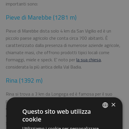
importanti sono:
Pieve di Marebbe (1281 m)
Pieve di Marebbe dista solo 4 km da San Vigilio ed è un
piccolo paese agricolo che conta circa 700 abitanti. È
caratterizzato dalla presenza di numerose aziende agricole,
chiamate masi, che offrono prodotti tipici locali come
formaggi, miele e speck. E' noto per
la sua chiesa
,
considerata la più antica della Val Badia.
Rina (1392 m)
Rina si trova a 3 km da Longega ed è famosa per il suo
paesaggio e per la sua vicinanza al Sasso Putia e al Passo
×
delle Erbe. La popolazione di 500 abitanti vive principalmente
Questo sito web utilizza
di agricoltura. Se vuoi un consiglio, visita la malga di Rina che
cookie
ITALIAN
gode di un'ottima posizione in mezzo alla natura.
Utilizziamo i cookie per personalizzare