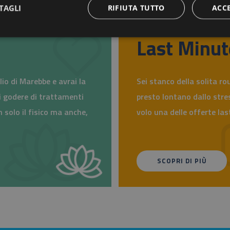
TAGLI
RIFIUTA TUTTO
ACC
Last Minut
lio di Marebbe e avrai la
Sei stanco della solita ro
di godere di trattamenti
presto lontano dallo stress
 solo il fisico ma anche,
volo una delle offerte las
SCOPRI DI PIÙ