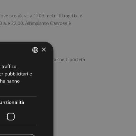
 dove scenderai a 1203 metri. Il tragitto è
 alle 22.00. All'impianto Cianross è
×
 qui a piedi, imbocca la via che ti porterà
traffico.
ITALIAN
r pubblicitari e
GERMAN
 che hanno
ENGLISH
fugi Fodara Vedla e Sennes.
unzionalità