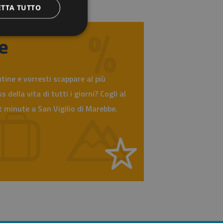
ETTA TUTTO
e
utine e vorresti scappare al più
 della vita di tutti i giorni? Cogli al
t minute a San Vigilio di Marebbe.