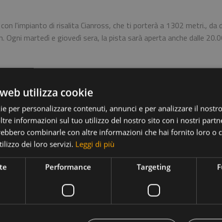
 con l'impianto di risalita Cianross, che ti porterà a 1302 metri., da
. Ogni martedì e giovedì sera, la pista sarà aperta anche dalle 20.00
a
web utilizza cookie
 Rina, lascia la macchina nel posteggio del campo sportivo a Rina. Da
ista è lunga 1,6 km e ha un dislivello di 180 metri.
ie per personalizzare contenuti, annunci e per analizzare il nostro 
re informazioni sul tuo utilizzo del nostro sito con i nostri partne
Pederü
trebbero combinarle con altre informazioni che hai fornito loro o
ilizzo dei loro servizi.
Leggi di più
are: una ti condurrà ai rifugi Fanes e Lavella; l'altra ti porterà ai ri
te
Performance
Targeting
F